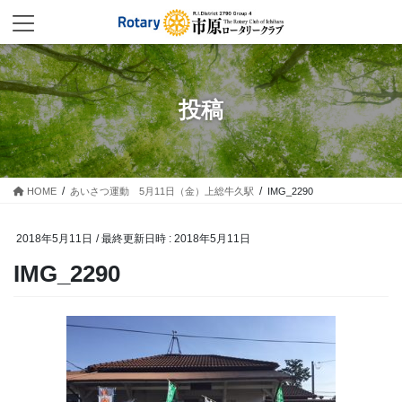
コ
ナ
ン
ビ
テ
ゲ
ン
ー
ツ
シ
へ
ョ
投稿
ス
ン
キ
に
ッ
移
プ
動
HOME
あいさつ運動 5月11日（金）上総牛久駅
IMG_2290
2018年5月11日
/ 最終更新日時 :
2018年5月11日
IMG_2290