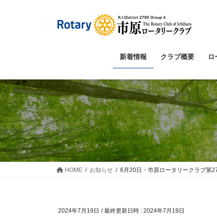
コ
ナ
ン
ビ
テ
ゲ
ン
ー
ツ
シ
新着情報
クラブ概要
ロ
へ
ョ
ス
ン
キ
に
ッ
移
プ
動
HOME
お知らせ
6月20日・市原ロータリークラブ第2
2024年7月19日
/ 最終更新日時 :
2024年7月19日