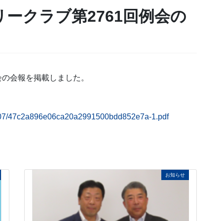
リークラブ第2761回例会の
例会の会報を掲載しました。
024/07/47c2a896e06ca20a2991500bdd852e7a-1.pdf
お知らせ