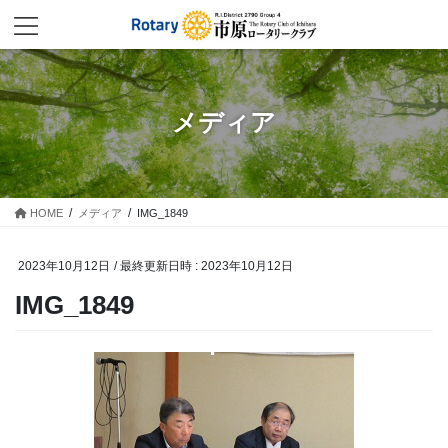
コ
ナ
ン
ビ
テ
ゲ
ン
ー
ツ
シ
へ
ョ
メディア
ス
ン
キ
に
ッ
移
プ
動
HOME
メディア
IMG_1849
2023年10月12日
/ 最終更新日時 :
2023年10月12日
IMG_1849