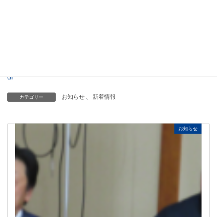
9月5日・市原ロータリークラブ第2766回例会の会報を掲載しまし
た。
下記のPDFファイルを開いてご覧ください。
https://ichihara-rc.jp/wp-
content/uploads/2024/09/f63b1adac997080f09b01f0a67c7a5d8.p
df
お知らせ
、
新着情報
カテゴリー
お知らせ