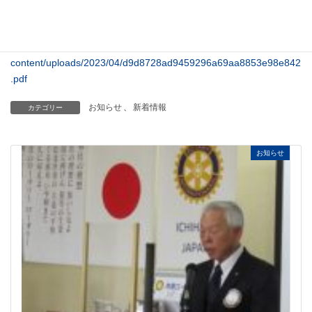
https://ichihara-rc.jp/wp-
content/uploads/2023/03/27ed5be805f52e0c3004d4e073c0183b.
pdf
https://ichihara-rc.jp/wp-
content/uploads/2023/04/d9d8728ad9459296a69aa8853e98e842
.pdf
お知らせ
、
新着情報
カテゴリー
お知らせ