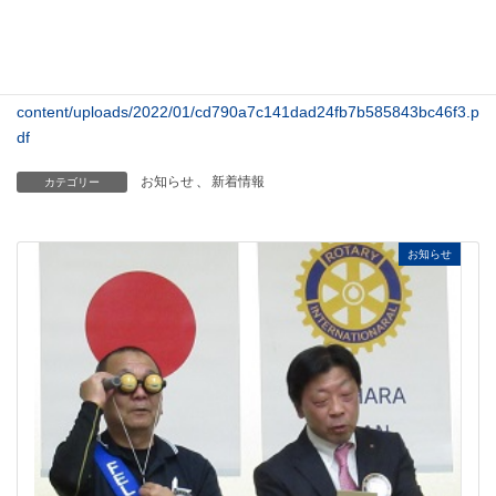
下記のPDFファイルを開いてご覧ください。
https://ichihara-rc.jp/wp-
content/uploads/2022/01/cd790a7c141dad24fb7b585843bc46f3.p
df
お知らせ
、
新着情報
カテゴリー
お知らせ