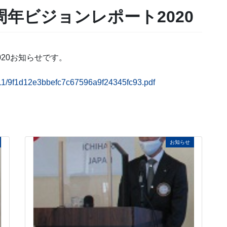
周年ビジョンレポート2020
020お知らせです。
21/11/9f1d12e3bbefc7c67596a9f24345fc93.pdf
お知らせ