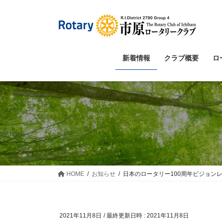
コ
ナ
ン
ビ
テ
ゲ
ン
ー
ツ
シ
新着情報
クラブ概要
ロ
へ
ョ
ス
ン
キ
に
ッ
移
プ
動
HOME
お知らせ
日本のロータリー100周年ビジョンレ
2021年11月8日
/ 最終更新日時 :
2021年11月8日