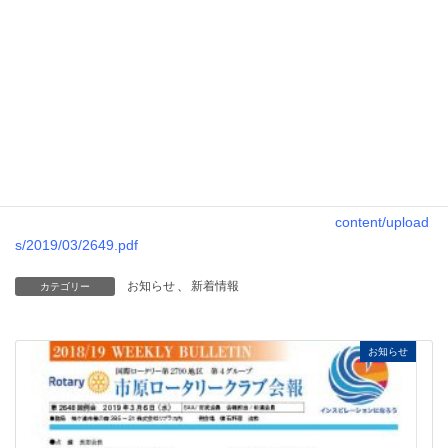
ブ第2649回例
会の週報を掲載
しました。
下記のPDFファ
イルを開いてご
覧ください。
https://ichihara-
rc.jp/wp-
content/upload
s/2019/03/2649.pdf
お知らせ
、
新着情報
カテゴリー
お知らせ