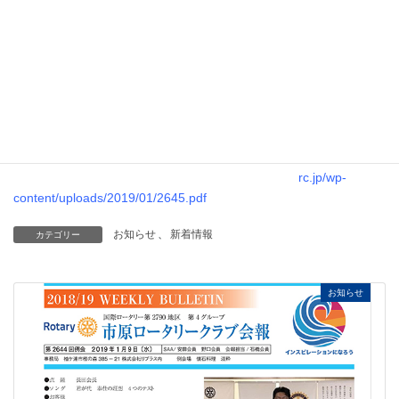
ブ第2645回例
会の週報を掲載
しました。
下記のPDFファ
イルを開いてご
覧ください。
https://ichihara-
rc.jp/wp-
content/uploads/2019/01/2645.pdf
お知らせ
、
新着情報
カテゴリー
お知らせ