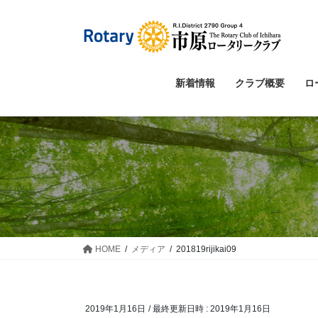
コ
ナ
ン
ビ
テ
ゲ
ン
ー
ツ
シ
新着情報
クラブ概要
ロ
へ
ョ
ス
ン
キ
に
ッ
移
プ
動
HOME
メディア
201819rijikai09
2019年1月16日
/ 最終更新日時 :
2019年1月16日