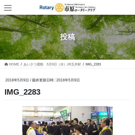
コ
ナ
ン
ビ
テ
ゲ
ン
ー
ツ
シ
へ
ョ
投稿
ス
ン
キ
に
ッ
移
プ
動
HOME
あいさつ運動 5月9日（水）JR五井駅
IMG_2283
2018年5月9日
/ 最終更新日時 :
2018年5月9日
IMG_2283