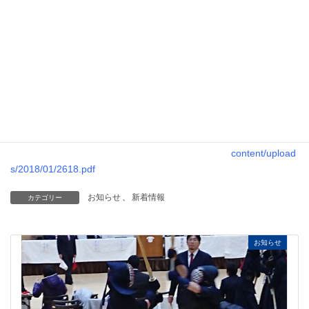
ブ第2618回例
会の週報を掲載
しました。
下記のPDFファ
イルを開いてご
覧ください。
https://ichihara-
rc.jp/wp-
content/upload
s/2018/01/2618.pdf
お知らせ
、
新着情報
カテゴリー
お知らせ