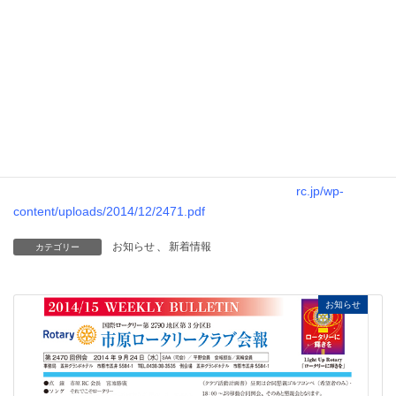
ブ第2471回例
会の週報を掲載
しました。
下記のPDFファ
イルを開いてご
覧ください
https://ichihara-
rc.jp/wp-
content/uploads/2014/12/2471.pdf
お知らせ
、
新着情報
カテゴリー
お知らせ