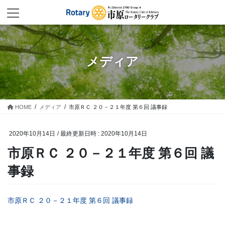
コ
ナ
ン
ビ
テ
ゲ
ン
ー
ツ
シ
へ
ョ
メディア
ス
ン
キ
に
ッ
移
プ
動
HOME
メディア
市原ＲＣ ２０－２１年度 第６回 議事録
2020年10月14日
/ 最終更新日時 :
2020年10月14日
市原ＲＣ ２０－２１年度 第６回 議
事録
市原ＲＣ ２０－２１年度 第６回 議事録