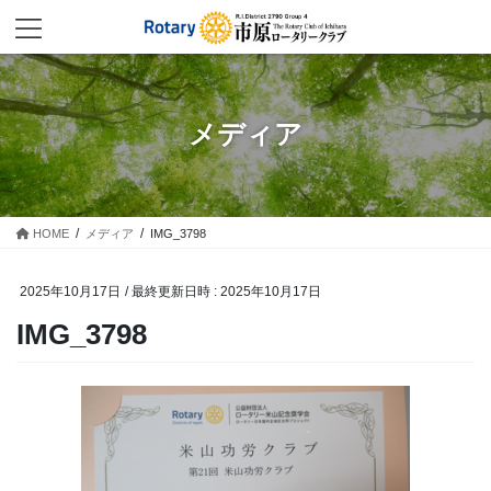
コ
ナ
ン
ビ
テ
ゲ
ン
ー
ツ
シ
へ
ョ
メディア
ス
ン
キ
に
ッ
移
プ
動
HOME
メディア
IMG_3798
2025年10月17日
/ 最終更新日時 :
2025年10月17日
IMG_3798